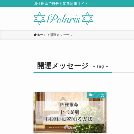
四柱推命で自分を知る情報サイト
ホーム
開運メッセージ
開運メッセージ
– tag –
十二支