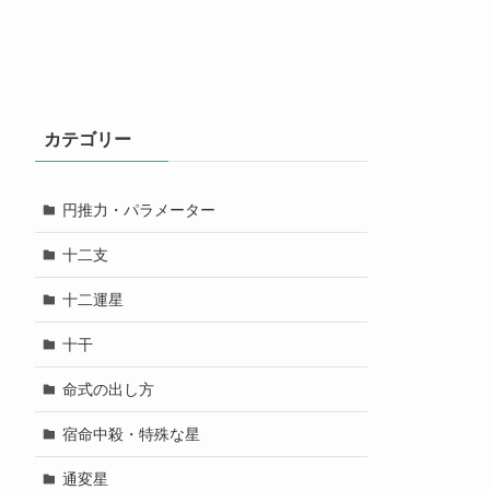
カテゴリー
円推力・パラメーター
十二支
十二運星
十干
命式の出し方
宿命中殺・特殊な星
通変星