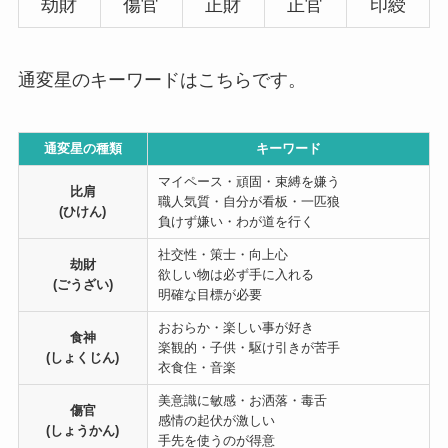
劫財
傷官
正財
正官
印綬
通変星のキーワードはこちらです。
通変星の種類
キーワード
マイペース・頑固・束縛を嫌う
比肩
職人気質・自分が看板・一匹狼
(ひけん)
負けず嫌い・わが道を行く
社交性・策士・向上心
劫財
欲しい物は必ず手に入れる
(ごうざい)
明確な目標が必要
おおらか・楽しい事が好き
食神
楽観的・子供・駆け引きが苦手
(しょくじん)
衣食住・音楽
美意識に敏感・お洒落・毒舌
傷官
感情の起伏が激しい
(しょうかん)
手先を使うのが得意