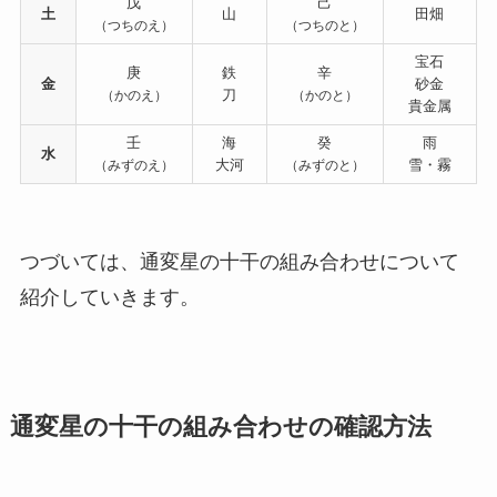
戊
己
土
山
田畑
（つちのえ）
（つちのと）
宝石
庚
鉄
辛
金
砂金
刀
（かのえ）
（かのと）
貴金属
壬
海
癸
雨
水
大河
雪・霧
（みずのえ）
（みずのと）
つづいては、通変星の十干の組み合わせについて
紹介していきます。
通変星の十干の組み合わせの確認方法