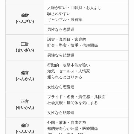
人脈が広い・回転財・お人よし
騙されやすい
偏財
ギャンブル・浪費家
(へんざい)
男性なら恋愛運
誠実・真面目・家庭的
正財
貯金・堅実・慎重・信頼関係
(せいざい)
男性なら結婚運
行動的・攻撃本能が強い
短気・セールス・人情家
偏官
頼られるとはりきる
(へんかん)
女性なら恋愛運
プライド・名誉・責任感・几帳面
正官
社会貢献・世間体を気にする
(せいかん)
女性なら結婚運
外国・放浪・自由奔放
偏印
知的好奇心が旺盛・医療関係
(へんいん)