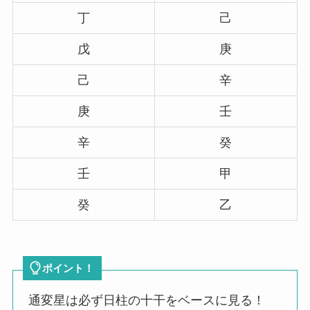
丁
己
戊
庚
己
辛
庚
壬
辛
癸
壬
甲
癸
乙
ポイント！
通変星は必ず日柱の十干をベースに見る！