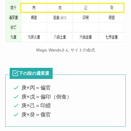
Magic Wandsさん サイトの命式
下の段の通変星
庚×丙＝偏官
庚×戊＝偏印（倒食）
庚×己＝印綬
庚×癸＝傷官