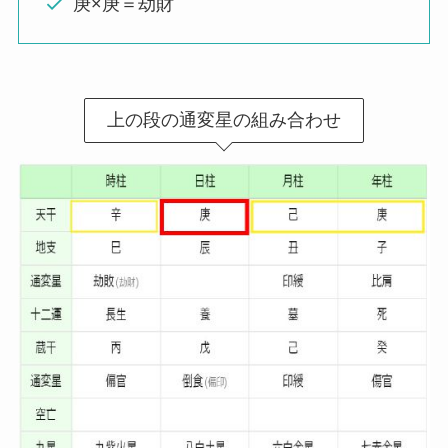
庚×庚＝劫財
上の段の通変星の組み合わせ