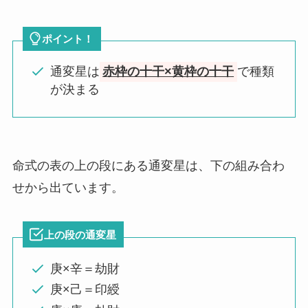
ポイント！
通変星は
赤枠の十干×黄枠の十干
で種類
が決まる
命式の表の上の段にある通変星は、下の組み合わ
せから出ています。
上の段の通変星
庚×辛＝劫財
庚×己＝印綬