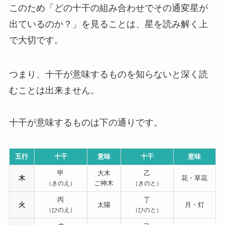
このため
「どの十干の組み合わせでその通変星が
出ているのか？」
を見ることは、星を読み解く上
で大切です。
つまり、十干が意味するものを知らないと深く読
むことは出来ません。
十干が意味するものは下の通りです。
五行
十干
意味
十干
意味
甲
大木
乙
木
花・草花
ご神木
（きのえ）
（きのと）
丙
丁
火
太陽
月・灯
（ひのえ）
（ひのと）