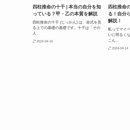
四柱推命の十干 | 本当の自分を知
四柱推命の
っている？甲・乙の本質を解説
る！自分
解説！
四柱推命の十干 (じっかん) は、命式を見
る上での基礎の基礎です。十干は「その
私ってマイ
人...
いに明るく
こん...
2024-04-16
2024-04-14