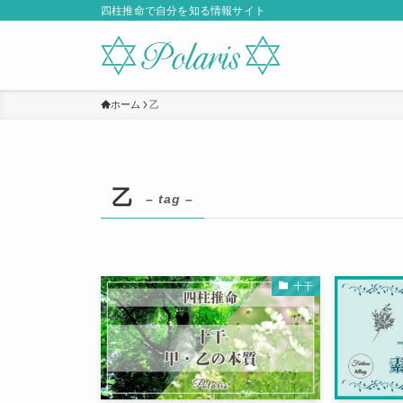
四柱推命で自分を知る情報サイト
ホーム
乙
乙
– tag –
十干