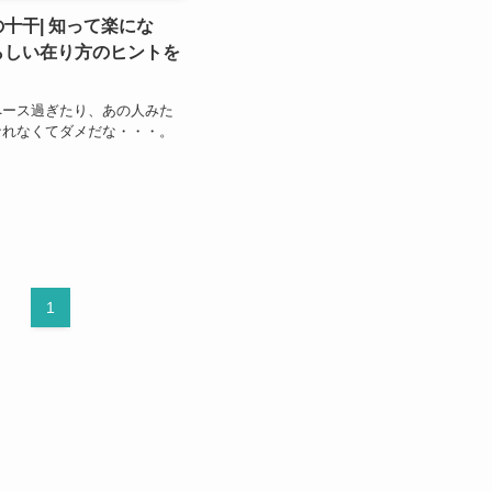
十干| 知って楽にな
らしい在り方のヒントを
ペース過ぎたり、あの人みた
なれなくてダメだな・・・。
1