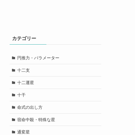
カテゴリー
円推力・パラメーター
十二支
十二運星
十干
命式の出し方
宿命中殺・特殊な星
通変星