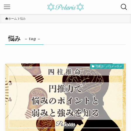
ホーム
悩み
悩み
– tag –
円推力・パラメーター