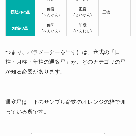
偏官
正官
行動力の星
三徳
(へんかん)
(せいかん)
偏印
印綬
知性の星
(へんいん)
(いんじゅ)
つまり、パラメーターを出すには、命式の「日
柱・月柱・年柱の通変星」が、どのカテゴリの星
か知る必要があります。
通変星は、下のサンプル命式のオレンジの枠で囲
っている所です。