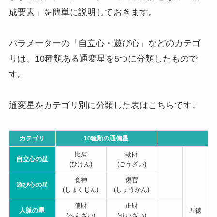
成要素」を簡単に説明しておきます。
パラメーターの「自立心・遊び心」などのカテゴ
リは、10種類ある通変星を5つに分類したもので
す。
通変星をカテゴリ別に分類した表はこちらです↓
カテゴリ
10種類の通偏星
比肩
劫財
自立心の星
(ひけん)
(ごうざい)
食神
傷官
遊び心の星
(しょくじん)
(しょうかん)
偏財
正財
人脈の星
五徳
(へんざい)
(せいざい)