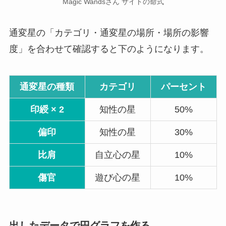
Magic Wandsさん サイトの命式
通変星の「カテゴリ・通変星の場所・場所の影響
度」を合わせて確認すると下のようになります。
通変星の種類
カテゴリ
パーセント
印綬 × 2
知性の星
50%
偏印
知性の星
30%
比肩
自立心の星
10%
傷官
遊び心の星
10%
出したデータで円グラフを作る