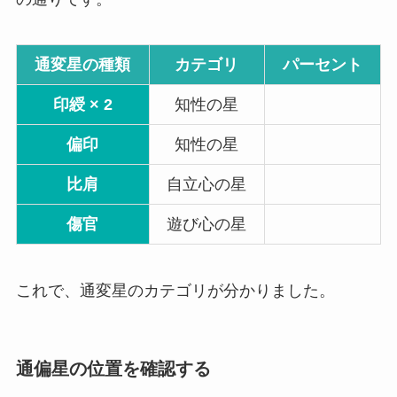
通変星の種類
カテゴリ
パーセント
印綬 × 2
知性の星
偏印
知性の星
比肩
自立心の星
傷官
遊び心の星
これで、通変星のカテゴリが分かりました。
通偏星の位置を確認する