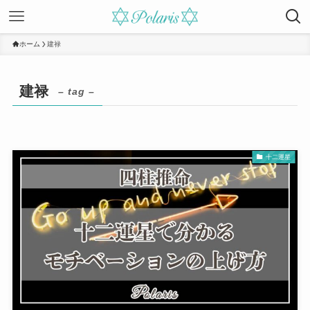
ホーム
建禄
建禄
– tag –
十二運星