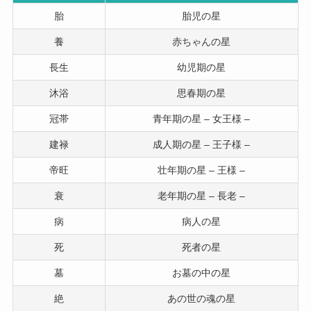
胎
胎児の星
養
赤ちゃんの星
長生
幼児期の星
沐浴
思春期の星
冠帯
青年期の星 – 女王様 –
建禄
成人期の星 – 王子様 –
帝旺
壮年期の星 – 王様 –
衰
老年期の星 – 長老 –
病
病人の星
死
死者の星
墓
お墓の中の星
絶
あの世の魂の星