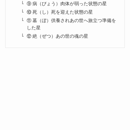
⑨ 病（びょう）肉体が弱った状態の星
⑩ 死（し）死を迎えた状態の星
⑪ 墓（ぼ）供養されあの世へ旅立つ準備を
した星
⑫ 絶（ぜつ）あの世の魂の星