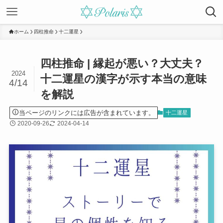
ホーム
四柱推命
十二運星
四柱推命 | 縁起が悪い？大丈夫？
2024
十二運星の漢字が示す本当の意味
4/14
を解説
当ページのリンクには広告が含まれています。
十二運星
2020-09-26
2024-04-14